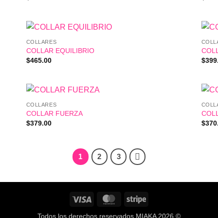
COLLARES
COLL
COLLAR EQUILIBRIO
COL
$
465.00
$
399
COLLARES
COLL
COLLAR FUERZA
COLL
$
379.00
$
370
1
2
3
Visa
MasterCard
Stripe
Todos los derechos reservados MIAKA 2026 ©