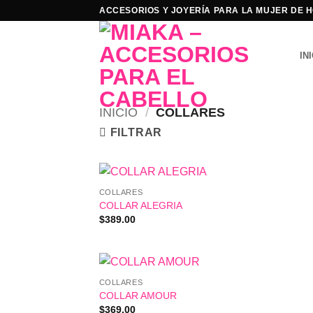
Skip
ACCESORIOS Y JOYERÍA PARA LA MUJER DE 
to
content
IN
INICIO
/
COLLARES
FILTRAR
COLLARES
COLLAR ALEGRIA
$
389.00
COLLARES
COLLAR AMOUR
$
369.00